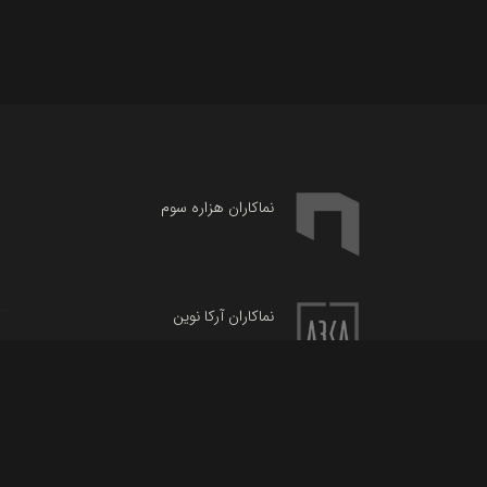
نماکاران هزاره سوم
نماکاران آرکا نوین
آدرس: ارومیه، کیلومتر ۳۵ جاده سلماس، شهرک صنعتی فاز ۳،
فر
آرتا بنا بوم