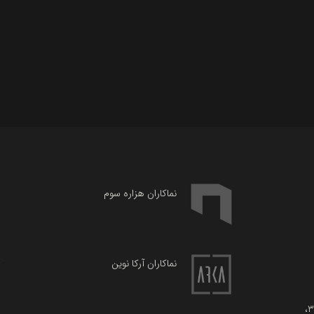
نماکاران هزاره سوم
نماکاران آرکا نوین
آدرس: ارومیه، کیلومتر ۳۵ جاده سلماس، شهرک صنعتی فاز ۳،