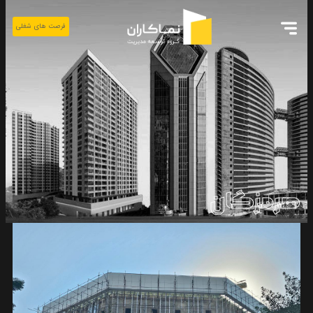
فرصت های شغلی
هرمزگان